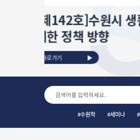
수-퀴즈! 2025 
해소를
이야기
바로가기
#수원학
#세미나