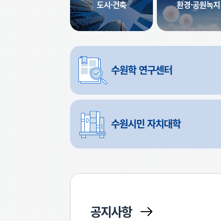
도시·건축
환경·공원녹지
수원학
연구센터
수원시민
자치대학
공지사항