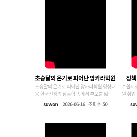
초승달의 온기로 피어난 앙카라학원
정책
초승달의 온기로 피어난 앙카라학원 영상내
수원시정
용 한국전쟁의 참혹함 속에서 부모를 잃고
원 취업 준비 팁 정책 
거리를 헤매던 아이들을 따뜻한 손으로 감
구위원) 핵심 역량과 태도(채우리 연구원)
suwon
2026-06-16
조회수
50
su
싼 튀르키예 군인들의 이야기입니다.서둔동
실현 가
에 세워진 앙카라학원은 절망 속의 아이들
위원)
에게 교육의 기회를 주고, 미래의 희망을 심
어준 곳이었습니다. 이곳에서 전쟁고아들은