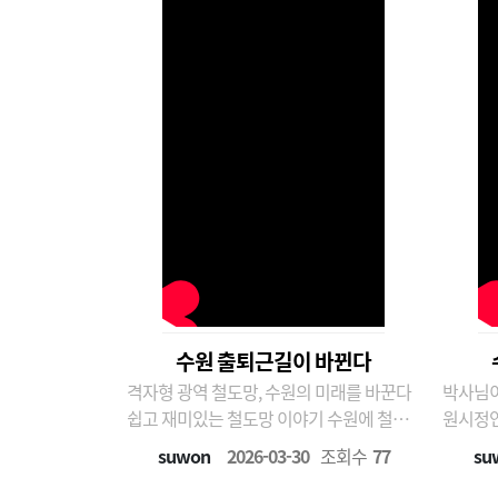
한국 경제개..
수원 출퇴근길이 바뀐다
격자형 광역 철도망, 수원의 미래를 바꾼다
박사님이
쉽고 재미있는 철도망 이야기 수원에 철도
원시정연
가 엄청나게 늘어난다는 소식, 들어보셨나
사기 데이터 발표. 
suwon
2026-03-30
조회수
77
su
요? 어렵게만 느껴졌던 ‘격자형 광역 철도
건물에서