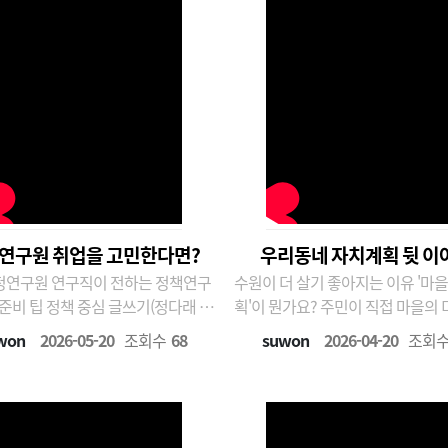
연구원 취업을 고민한다면?
우리동네 자치계획 뒷 이
연구원 연구직이 전하는 정책연구
수원이 더 살기 좋아지는 이유 '마
중심 글쓰기(정다래 연
획'이 뭔가요? 주민이 직접 마을의 미래와
개선점을 발굴하는 실천 계획 마을 
won
2026-05-20
조회수
68
suwon
2026-04-20
조회
능한 실무적 연구 접근 (신한나 연구
사, 사업 아이디어 발굴, 우선순위 
계 추진 44개 동 참여, 전문가 및 
력으로 665건 사업 도출 주민과 
함께 소통하며 마을의 행복을 디자