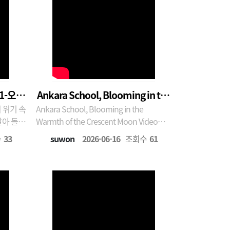
1-오경
Ankara School, Blooming in the
Ankara School, Blooming in the
Warmth of the Crescent Moon
살아 돌아
Warmth of the Crescent Moon Video
과 헤어진
content This is the story of Turkish
수
33
suwon
2026-06-16
조회수
61
의 도움
soldiers who, amid the devastation of
았으며,
the Korean War, extended a w..
문팔이·
로 성장하