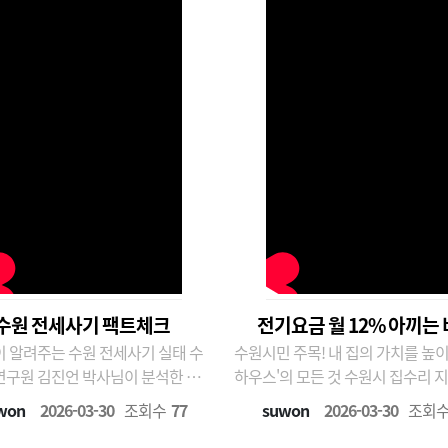
가능한 마을 발전을 위한 행복..
수원 전세사기 팩트체크
전기요금 월 12% 아끼는
 알려주는 수원 전세사기 실태 수
수원시민 주목! 내 집의 가치를 높이
구원 김진언 박사님이 분석한 전세
하우스'의 모든 것 수원시 집수리 지원 사업
피해 주택의 96%가 신축
'새빛하우스', 과연 얼마나 효과가 
won
2026-03-30
조회수
77
suwon
2026-03-30
조회
 발생한 이유
요? 수원시정연구원 김은영 박사가 분석한