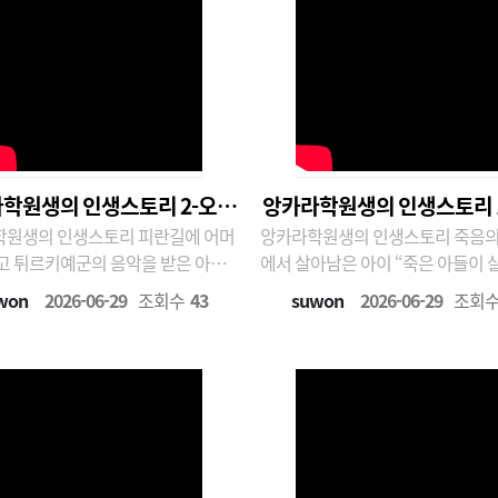
학원생의 인생스토리 2-오수
앙카라학원생의 인생스토리 
의 인생스토리 피란길에 어머
앙카라학원생의 인생스토리 죽음의 위기 속
업 편
복 편
고 튀르키예군의 음악을 받은 아
에서 살아남은 아이 “죽은 아들이 
희망의 나팔을 불다 일곱 살에 피
왔다” 오경복은 한국전쟁 중 가족
won
2026-06-29
조회수
43
suwon
2026-06-29
조회
 어머니를 잃고 혼자가 된 오수업
뒤 수원에 정착하여 튀르키예 군인
키예 군인들의 도움으로 앙카라학원
으로 앙카라학원에서 보살핌을 받
하여 성장한 뒤, 연탄보일러 회사와
이후 가족과 극적으로 재회한 뒤 신
라비아 건설 현장을 거치며 삶을
구두닦이에서 시작해 전기 기술자
갔다.&nbs..
였다. ..