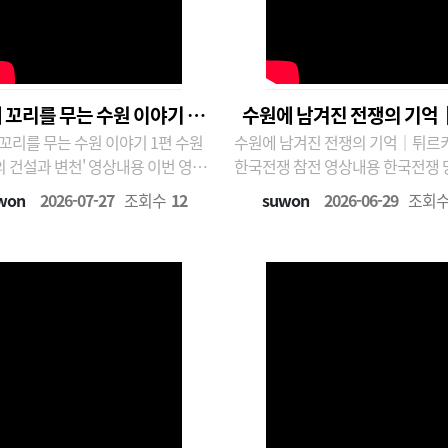
 꼬리를 무는 수원 이야기 1편
수원에 남겨진 전쟁의 기억
 꼬리를 무는 수원 이야기 1편 수원
수원에 남겨진 전쟁의 기억｜튀르
수원비행장의 건설과 변천
키예군의 한국전쟁 참
 변천' 영상내용 이번 영상
한국전쟁 참전 영상내용 한국전쟁 당시 대
일제강점기 말기 아픈 역사의 흔적
한민국을 위해 참전한 튀르키예군. '형제의
won
2026-07-27
조회수
12
suwon
2026-06-29
조회
늘날 수원비행장이 시작된 배경을
나라'라는 말은 어떻게 시작되었을까요
봅니다.과거 수원의 평화로운 들판
번 영상은 수원시정연구원 수원학
게 군사 기지로 변하게 되었을까요?
사진전 '튀르키예의 한국전쟁 참전
장의 탄생부터 그 이면에 숨겨진
라학원' 1부 전시를 바탕으로 제
 이야기까지..
다. ..