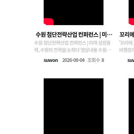
수원 첨단전략산업 컨퍼런스 | 미래
꼬리에
수원 첨단전략산업 컨퍼런스 | 미래 성장동
'꼬리에
성장동력, 수원의 전략을 논하다
력, 수원의 전략을 논하다 영상내용 수원특
비행장의 건설과
례시와 수원시정연구원이 공동으로 개최한
에서는 
suwon
2026-08-04
조회수
8
su
「수원 첨단전략산업 컨퍼런스」 현장을
이자,오
담았습니다.이번 컨퍼런스에서는 반도체와
파헤쳐 
바이오를 중심으로 수원의 미래 성장전략과
은 어떻
첨단전략산업 육성 방안을 논의했습니다.
수원비행
산·학·연 전문가들이 ..
주민들의