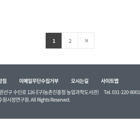
연구 결과! 수원시의 혁신적인 주거 복지 정
책, 지금 영..
1
2
방침
이메일무단수집거부
오시는길
사이트맵
시 권선구 수인로 126 ((구)농촌진흥청 농업과학도서관)
Tel. 031-220-8001
 수원시정연구원. All Rights Reserved.