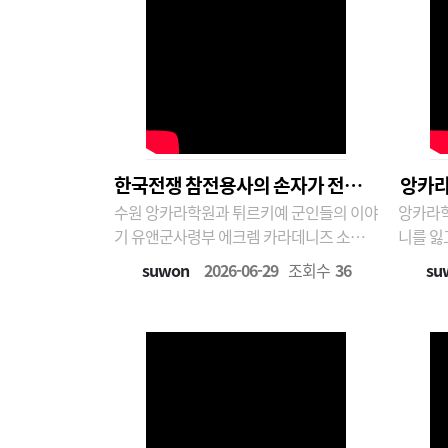
한국전쟁 참전용사의 손자가 전하는
앙카라
수원 앙카라학원과 튀르키예 군인들의 이야
앙카라학원생
이야기
기 유앤군사령부 에크렘 카라데니즈 소령
니를 잃
편 제1차 세계대전 참전용사 증조부 메흐메
이 새로운 
suwon
2026-06-29
조회수
36
su
트, 한국전쟁에 참전한 할아버지 이스마엘,
란길에서
그리고 아프가니스탄 등 여러 전쟁터를 누
은 튀르
빈 손자 에크렘까지, 튀르키예의 카라데니
에 입소
즈 가문은 3대에 걸쳐 세계사의 굵직한 전쟁
사우디아
에 참여해 온 군..
일구어 나