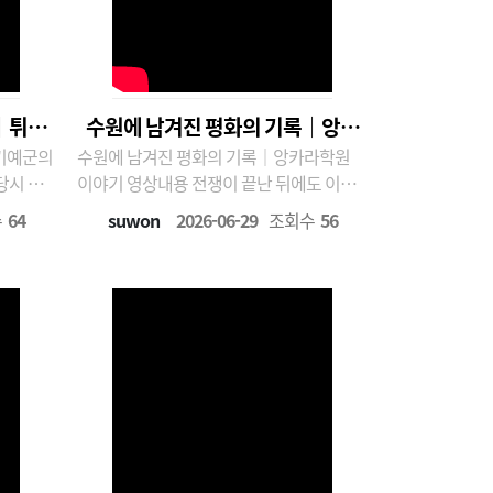
｜튀르
수원에 남겨진 평화의 기록｜앙카
키예군의
수원에 남겨진 평화의 기록｜앙카라학원
전
라학원 이야기
이야기 영상내용 전쟁이 끝난 뒤에도 이어
진 우정이 있었습니다.이번 영상은 수원시
수
64
suwon
2026-06-29
조회수
56
? 이
정연구원 수원학연구센터 사진전 '튀르키예
연구센터
의 한국전쟁 참전과 앙카라학원' 2부 전시를
과 앙카
바탕으로 제작되었습니다.수원 서둔동에 세
작되었습니
워진 앙카라학원은 전쟁고아와 피란민 아이
들에게 새로운 삶의 희..