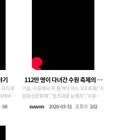
야기
112만 명이 다녀간 수원 축제의 비
을 자치계
가을, 수원에서 꼭 즐겨야 하는 3대 축제! '수
밀! 데이터로 본 '수원 3대 가을 축
원화성문화제', '정조대왕 능행차', '수원화
제'의 모든 것
지도 조
성 미디어아트'가 작년 한 해 어떤 기록을 세
수
68
suwon
2026-03-31
조회수
102
선정 3단
웠을까요? 수원시정연구원 박민진 연구위
대학생 협
원의 데이터 분석 축제 현황 ..
청년들이
인 지속