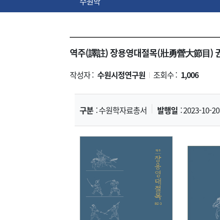
수원학
역주(譯註) 장용영대절목(壯勇營大節目) 권
작성자 :
수원시정연구원
조회수 :
1,006
|
구분
: 수원학자료총서
발행일
: 2023-10-20