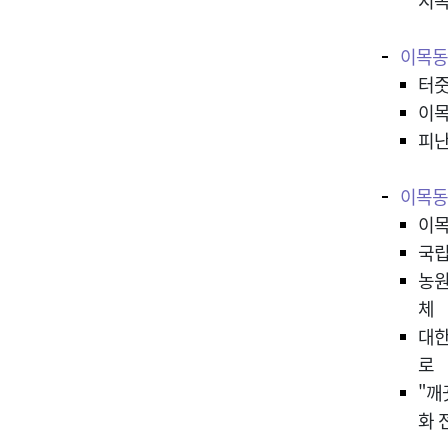
지속
이목동
터줏
이목
피난
이목동
이목
국립
농원
체
대한
로
"깨
화 