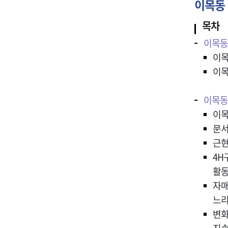
이목동 
목차
이목동
이목
이목
이목동
이목
문서
근현
4H
활동
자매
느리
변화