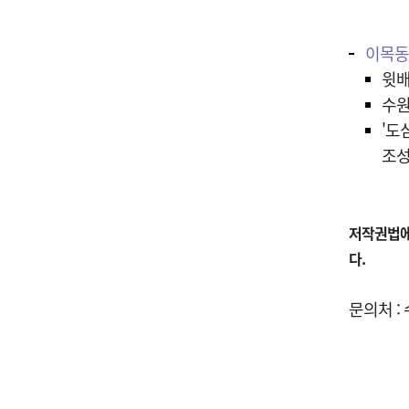
이목동
윗배
수원
'도
조성
저작권법에
다.
문의처 : 