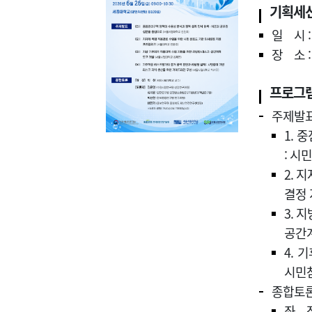
기획세
일 시 : 
장 소 :
프로그
주제발
1. 
: 시
2. 
결정
3. 
공간
4. 
시민참
종합토
좌 장