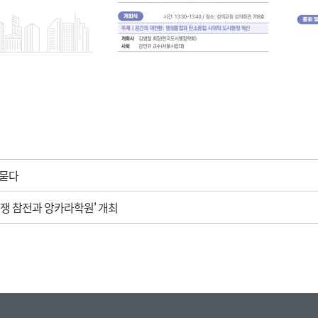
 묻다
쟁 참전과 앙카라학원' 개최