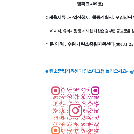
함파크
409
호
)
○
제출서류 :
사업신청서
,
활동계획서
,
모임명단 
※
서식
,
유의사항 등 자세한 사항은 첨부된 공고문을
○
문 의 처
:
수원시 탄소중립지원센터
(
☎
031-22
♣ 탄소중립지원센터 인스타그램 놀러오세요~
@s