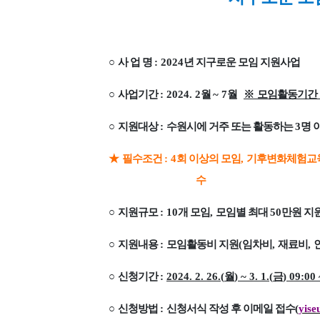
○
사 업 명
: 2024
년 지구로운 모임 지원사업
○
사업기간
: 2024. 2
월
~ 7
월
※
모임활동기간
○
지원대상
:
수원시에 거주 또는 활동하는
3
명 
★
필수조건
: 4
회 이상의 모임
,
기후변화체험교
수
○
지원규모
: 10
개 모임
,
모임별 최대
50
만원 지
○
지원내용
:
모임활동비 지원
(
임차비
,
재료비
,
○
신청기간
:
2024. 2. 26.(
월
) ~ 3. 1.(
금
) 09:00
○
신청방법
:
신청서식 작성 후 이메일 접수
(
yise