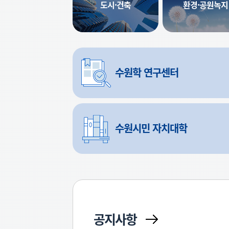
도시·건축
환경·공원녹지
수원학
연구센터
수원시민
자치대학
공지사항