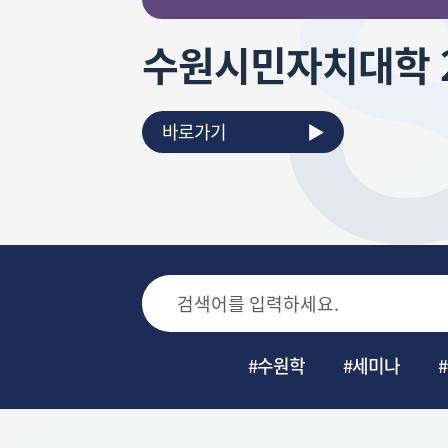
[제142호]수원시
집
위한 정책 방향
바로가기
#수원학
#세미나