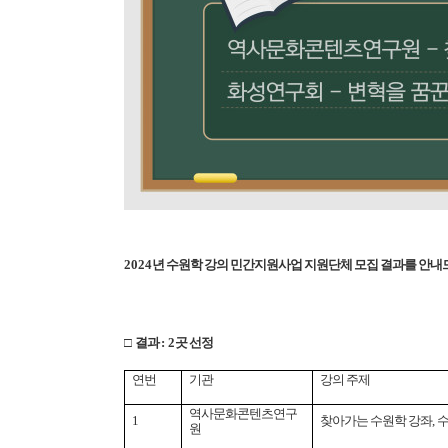
2024
년 수원학 강의 민간지원사업 지원단체 모집 결과를 안내
□
결과
: 2
곳 선정
연번
기관
강의 주제
역사문화콘텐츠연구
1
찾아가는 수원학 강좌
,
수
원