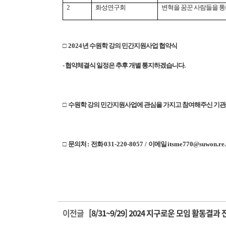
2
화성연구회
변혁을 꿈꾼 사람들을 통
□
2024
년 수원학 강의 민간지원사업 협약식
- 협약체결식 일정은 추후 개별 통지하겠습니다
.
□
수원학 강의 민간지원사업에 관심을 가지고 참여해주신 기관
□
문의처
:
전화
031-220-8057 /
이메일
itsme770@suwon.re
이전글
[8/31~9/29] 2024 지구로운 모임 활동결과